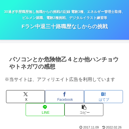
30過ぎ学歴職歴無し無職からの挑戦の記録 電験3種、エネルギー管理士取得、
ビルメン就職、電験2種挑戦、デジタルイラスト練習等
Fラン中退三十路職歴なしからの挑戦
パソコンとか危険物乙４とか他ハンチョウ
やトネガワの感想
※当サイトは、アフィリエイト広告を利用しています
X
Facebook
はてブ
LINE
コピー
2017.11.09
2022.02.26