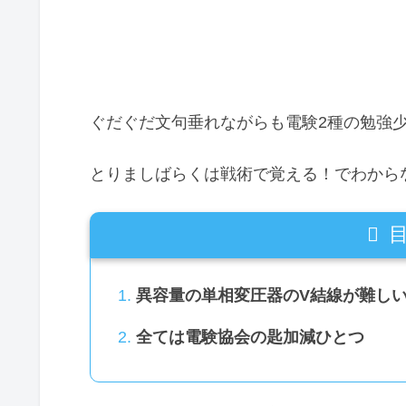
ぐだぐだ文句垂れながらも電験2種の勉強
とりましばらくは戦術で覚える！でわから
異容量の単相変圧器のV結線が難し
全ては電験協会の匙加減ひとつ