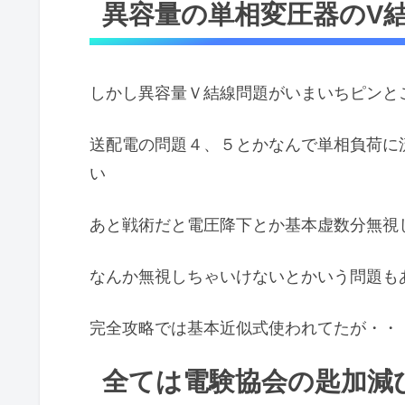
異容量の単相変圧器のV
しかし異容量Ｖ結線問題がいまいちピンと
送配電の問題４、５とかなんで単相負荷に
い
あと戦術だと電圧降下とか基本虚数分無視
なんか無視しちゃいけないとかいう問題も
完全攻略では基本近似式使われてたが・・
全ては電験協会の匙加減