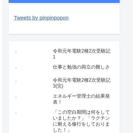
Tweets by pinpinpopon
令和元年電験2種2次受験記
1
仕事と勉強の両立の難しさ
令和元年電験2種2次受験記
3(完)
エネルギー管理士の結果発
表！
「この空白期間は何をして
いましたか？」「ラクチン
に耐える修行をしておりま
した！」