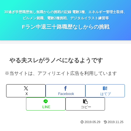
30過ぎ学歴職歴無し無職からの挑戦の記録 電験3種、エネルギー管理士取得、
ビルメン就職、電験2種挑戦、デジタルイラスト練習等
Fラン中退三十路職歴なしからの挑戦
やる夫スレがラノベになるようです
※当サイトは、アフィリエイト広告を利用しています
X
Facebook
はてブ
LINE
コピー
2019.05.29
2019.11.25