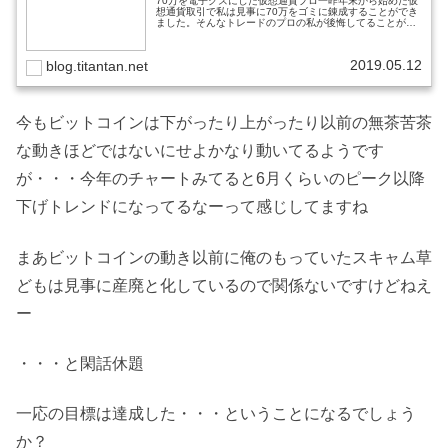
70万を電子クズにした仮想通貨プロ一昨年末から始めた仮
想通貨取引で私は見事に70万をゴミに錬成することができ
ました。そんなトレードのプロの私が後悔してることがあ
ります。そもそも仮想通貨やったこと自体が汚点だろと言
われたらそうかもしれません。...
2019.05.12
blog.titantan.net
今もビットコインは下がったり上がったり以前の無茶苦茶
な動きほどではないにせよかなり動いてるようです
が・・・今年のチャートみてると6月くらいのピーク以降
下げトレンドになってるなーって感じしてますね
まあビットコインの動き以前に俺のもっていたスキャム草
どもは見事に産廃と化しているので関係ないですけどねえ
ー
・・・と閑話休題
一応の目標は達成した・・・ということになるでしょう
か？