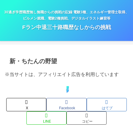
30過ぎ学歴職歴無し無職からの挑戦の記録 電験3種、エネルギー管理士取得、
ビルメン就職、電験2種挑戦、デジタルイラスト練習等
Fラン中退三十路職歴なしからの挑戦
新・ちたんの野望
※当サイトは、アフィリエイト広告を利用しています
今後の予定
X
Facebook
はてブ
LINE
コピー