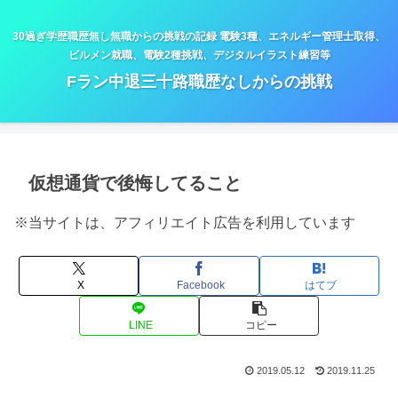
30過ぎ学歴職歴無し無職からの挑戦の記録 電験3種、エネルギー管理士取得、
ビルメン就職、電験2種挑戦、デジタルイラスト練習等
Fラン中退三十路職歴なしからの挑戦
仮想通貨で後悔してること
※当サイトは、アフィリエイト広告を利用しています
X
Facebook
はてブ
LINE
コピー
2019.05.12
2019.11.25