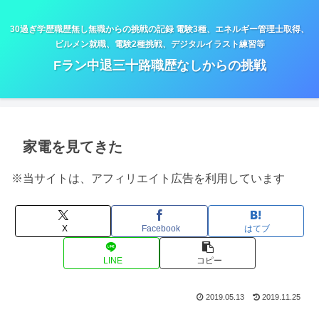
30過ぎ学歴職歴無し無職からの挑戦の記録 電験3種、エネルギー管理士取得、
ビルメン就職、電験2種挑戦、デジタルイラスト練習等
Fラン中退三十路職歴なしからの挑戦
家電を見てきた
※当サイトは、アフィリエイト広告を利用しています
X
Facebook
はてブ
LINE
コピー
2019.05.13
2019.11.25