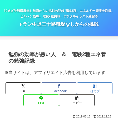
30過ぎ学歴職歴無し無職からの挑戦の記録 電験3種、エネルギー管理士取得、
ビルメン就職、電験2種挑戦、デジタルイラスト練習等
Fラン中退三十路職歴なしからの挑戦
勉強の効率が悪い人 ＆ 電験2種エネ管
の勉強記録
※当サイトは、アフィリエイト広告を利用しています
X
Facebook
はてブ
LINE
コピー
2019.05.15
2019.11.25