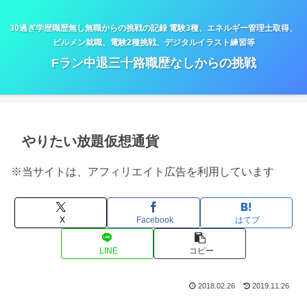
30過ぎ学歴職歴無し無職からの挑戦の記録 電験3種、エネルギー管理士取得、
ビルメン就職、電験2種挑戦、デジタルイラスト練習等
Fラン中退三十路職歴なしからの挑戦
やりたい放題仮想通貨
※当サイトは、アフィリエイト広告を利用しています
X
Facebook
はてブ
LINE
コピー
2018.02.26
2019.11.26