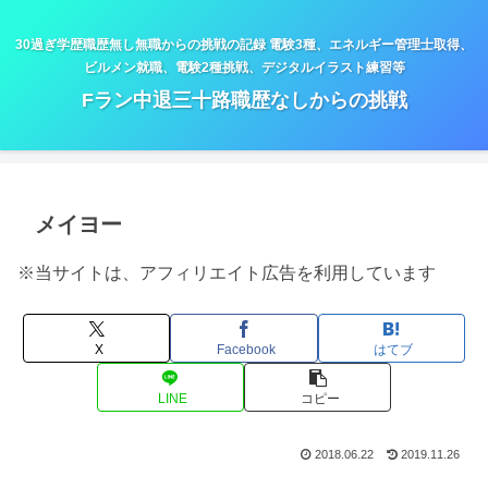
30過ぎ学歴職歴無し無職からの挑戦の記録 電験3種、エネルギー管理士取得、
ビルメン就職、電験2種挑戦、デジタルイラスト練習等
Fラン中退三十路職歴なしからの挑戦
メイヨー
※当サイトは、アフィリエイト広告を利用しています
X
Facebook
はてブ
LINE
コピー
2018.06.22
2019.11.26