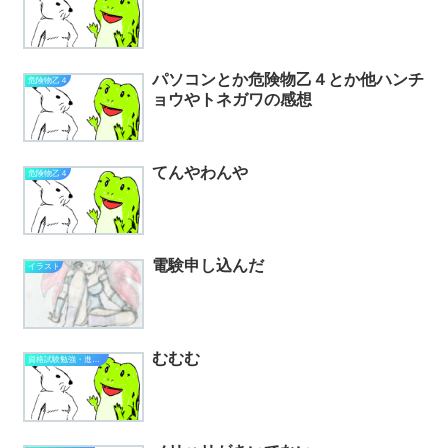
パソコンとか危険物乙４とか他ハンチ
危険物乙４
ョウやトネガワの感想
てんやわんや
危険物乙４
電験申し込んだ
イラスト
むむむ
資格試験勉強・進捗状況