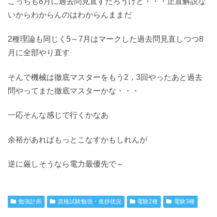
こっちも8月に過去問見直すだろうけど・・・正直解説な
いからわからんのはわからんままだ
2種理論も同じく5～7月はマークした過去問見直しつつ8
月に全部やり直す
そんで機械は徹底マスターをもう2，3回やったあと過去
問やってまた徹底マスターかな・・・
一応そんな感じで行くかなあ
余裕があればもっとこなすかもしれんが
逆に厳しそうなら電力最優先で～
勉強計画
資格試験勉強・進捗状況
電験2種
電験3種