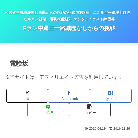
30過ぎ学歴職歴無し無職からの挑戦の記録 電験3種、エネルギー管理士取得、
ビルメン就職、電験2種挑戦、デジタルイラスト練習等
Fラン中退三十路職歴なしからの挑戦
電験坂
※当サイトは、アフィリエイト広告を利用しています
X
Facebook
はてブ
LINE
コピー
2018.04.29
2019.11.26