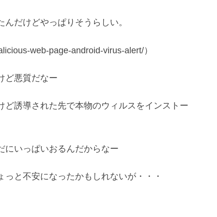
たんだけどやっぱりそうらしい。
cious-web-page-android-virus-alert/）
けど悪質だなー
けど誘導された先で本物のウィルスをインストー
だにいっぱいおるんだからなー
ょっと不安になったかもしれないが・・・