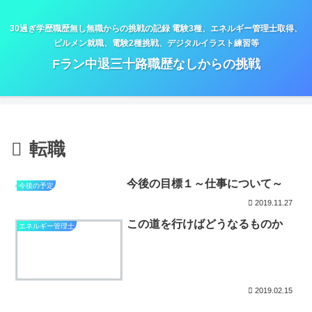
30過ぎ学歴職歴無し無職からの挑戦の記録 電験3種、エネルギー管理士取得、
ビルメン就職、電験2種挑戦、デジタルイラスト練習等
Fラン中退三十路職歴なしからの挑戦
転職
今後の目標１～仕事について～
今後の予定
2019.11.27
この道を行けばどうなるものか
エネルギー管理士
2019.02.15