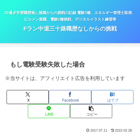
30過ぎ学歴職歴無し無職からの挑戦の記録 電験3種、エネルギー管理士取得、
ビルメン就職、電験2種挑戦、デジタルイラスト練習等
Fラン中退三十路職歴なしからの挑戦
もし電験受験失敗した場合
※当サイトは、アフィリエイト広告を利用しています
X
Facebook
はてブ
LINE
コピー
2017.07.11
2022.02.26