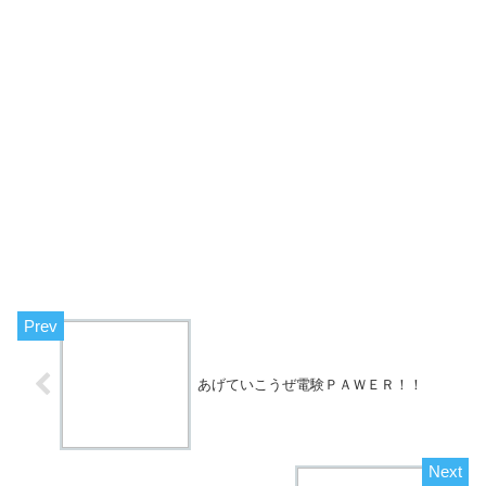
あげていこうぜ電験ＰＡＷＥＲ！！