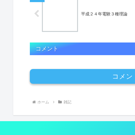
平成２４年電験３種理論
コメント
コメン
ホーム
雑記