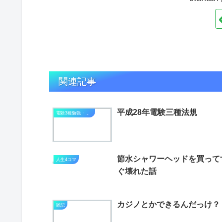
関連記事
平成28年電験三種法規
電験3種勉強・進捗状況
節水シャワーヘッドを買って
人生4コマ
ぐ壊れた話
カジノとかできるんだっけ？
雑記