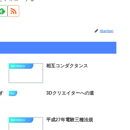
titantan
相互コンダクタンス
電験3種勉強・進捗状況
す
3Dクリエイターへの道
雑記
平成27年電験三種法規
電験3種勉強・進捗状況