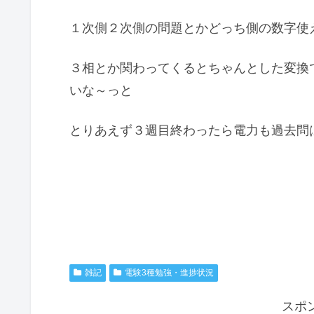
１次側２次側の問題とかどっち側の数字使
３相とか関わってくるとちゃんとした変換
いな～っと
とりあえず３週目終わったら電力も過去問
雑記
電験3種勉強・進捗状況
スポ