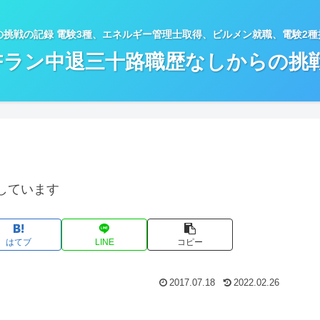
の挑戦の記録 電験3種、エネルギー管理士取得、ビルメン就職、電験2
Fラン中退三十路職歴なしからの挑
しています
はてブ
LINE
コピー
2017.07.18
2022.02.26