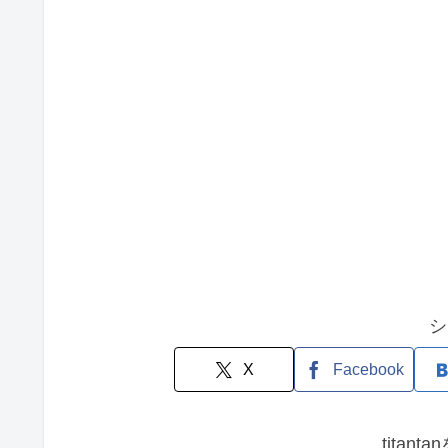
シ
X
Facebook
titan