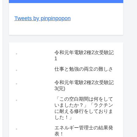
Tweets by pinpinpopon
令和元年電験2種2次受験記
1
仕事と勉強の両立の難しさ
令和元年電験2種2次受験記
3(完)
「この空白期間は何をして
いましたか？」「ラクチン
に耐える修行をしておりま
した！」
エネルギー管理士の結果発
表！