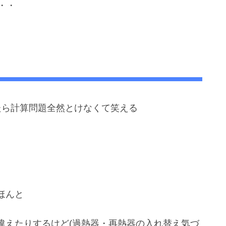
・・
たら計算問題全然とけなくて笑える
ほんと
違えたりするけど(過熱器・再熱器の入れ替え気づ