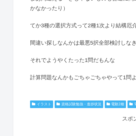
かなかったり）
てか3種の選択方式って2種1次より結構厄
間違い探しなんかは最悪5択全部検討しな
それでようやくたった1問だもんな
計算問題なんかもごちゃごちゃやって1問よ
イラスト
資格試験勉強・進捗状況
電験2種
スポ