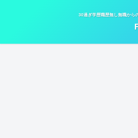
30過ぎ学歴職歴無し無職から