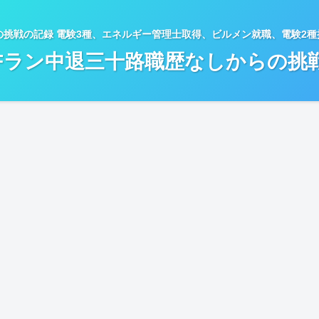
の挑戦の記録 電験3種、エネルギー管理士取得、ビルメン就職、電験2
Fラン中退三十路職歴なしからの挑