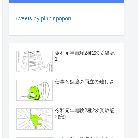
Tweets by pinpinpopon
令和元年電験2種2次受験記
1
仕事と勉強の両立の難しさ
令和元年電験2種2次受験記
3(完)