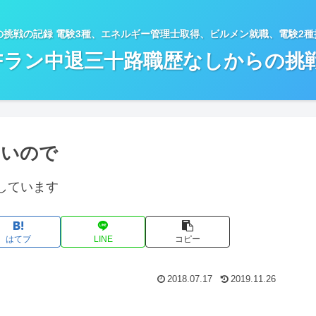
の挑戦の記録 電験3種、エネルギー管理士取得、ビルメン就職、電験2
Fラン中退三十路職歴なしからの挑
ないので
しています
はてブ
LINE
コピー
2018.07.17
2019.11.26