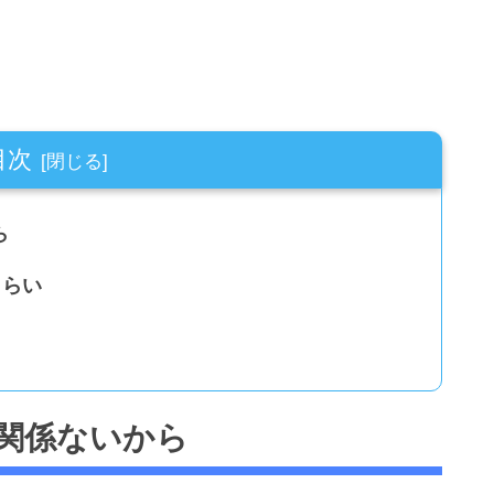
目次
ら
くらい
関係ないから