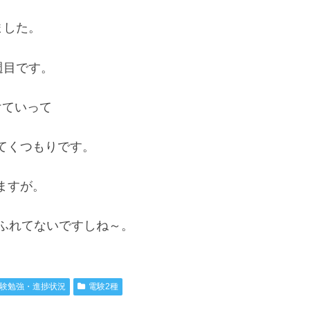
ました。
週目です。
けていって
てくつもりです。
ますが。
降ふれてないですしね～。
験勉強・進捗状況
電験2種