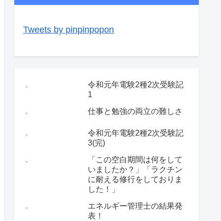
Tweets by pinpinpopon
令和元年電験2種2次受験記
1
仕事と勉強の両立の難しさ
令和元年電験2種2次受験記
3(完)
「この空白期間は何をして
いましたか？」「ラクチン
に耐える修行をしておりま
した！」
エネルギー管理士の結果発
表！