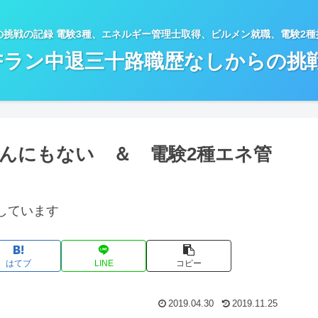
の挑戦の記録 電験3種、エネルギー管理士取得、ビルメン就職、電験2
Fラン中退三十路職歴なしからの挑
んにもない ＆ 電験2種エネ管
しています
はてブ
LINE
コピー
2019.04.30
2019.11.25