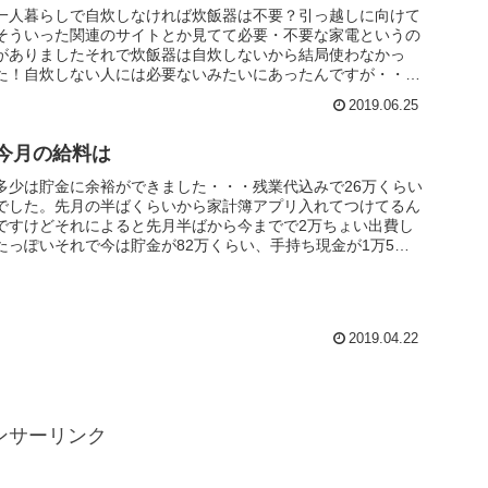
一人暮らしで自炊しなければ炊飯器は不要？引っ越しに向けて
そういった関連のサイトとか見てて必要・不要な家電というの
がありましたそれで炊飯器は自炊しないから結局使わなかっ
た！自炊しない人には必要ないみたいにあったんですが・・・
料理とかはあまりし...
2019.06.25
今月の給料は
多少は貯金に余裕ができました・・・残業代込みで26万くらい
でした。先月の半ばくらいから家計簿アプリ入れてつけてるん
ですけどそれによると先月半ばから今までで2万ちょい出費し
たっぽいそれで今は貯金が82万くらい、手持ち現金が1万5千
円くらいまー...
2019.04.22
ンサーリンク