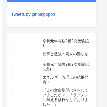
Tweets by pinpinpopon
令和元年電験2種2次受験記
1
仕事と勉強の両立の難しさ
令和元年電験2種2次受験記
3(完)
エネルギー管理士の結果発
表！
「この空白期間は何をして
いましたか？」「ラクチン
に耐える修行をしておりま
した！」