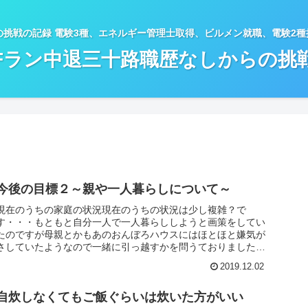
の挑戦の記録 電験3種、エネルギー管理士取得、ビルメン就職、電験2
Fラン中退三十路職歴なしからの挑
今後の目標２～親や一人暮らしについて～
現在のうちの家庭の状況現在のうちの状況は少し複雑？で
す・・・もともと自分一人で一人暮らししようと画策をしてい
たのですが母親とかもあのおんぼろハウスにはほとほと嫌気が
さしていたようなので一緒に引っ越すかを問うておりました母
親も最初はあんまり諦...
2019.12.02
自炊しなくてもご飯ぐらいは炊いた方がいい