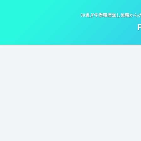
30過ぎ学歴職歴無し無職から