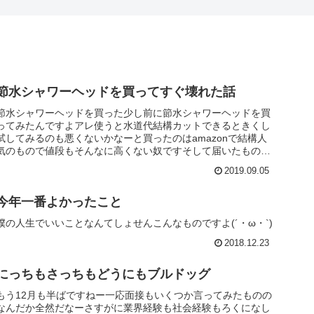
節水シャワーヘッドを買ってすぐ壊れた話
節水シャワーヘッドを買った少し前に節水シャワーヘッドを買
ってみたんですよアレ使うと水道代結構カットできるときくし
試してみるのも悪くないかなーと買ったのはamazonで結構人
気のもので値段もそんなに高くない奴ですそして届いたものを
早速設置手元...
2019.09.05
今年一番よかったこと
僕の人生でいいことなんてしょせんこんなものですよ(´・ω・`)
2018.12.23
にっちもさっちもどうにもブルドッグ
もう12月も半ばですねー一応面接もいくつか言ってみたものの
なんだか全然だなーさすがに業界経験も社会経験もろくになし