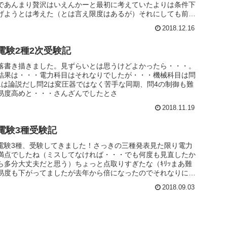
であんまり贅沢はいえんかーと最初に考えていたよりは条件下
げようとは考えた（とは言え限度はあるが）それにしても前に
面接したとこの...
2018.12.16
電験2種2次受験記
落書き描きました。見ずらいとは思うけどよかったら・・・。
結果は・・・電力科目はそれなりでしたが・・・機械科目は問
1は論説だし問2は変圧器ではなく苦手な同期、問4の制御も難
易度高めと・・・さんざんでしたとさ
2018.11.19
電験3種受験記
電験3種、受験してきました！さっきの三種発表見た限り電力
満点でしたね（ミスしてなければ・・・でも何度も見直したか
ら多分大丈夫だと思う）ちょっと点取りすぎたな（ｷﾘｯまあ難
易度も下がってましたが去年から倍になったのでそれなりに結
果を出せたとい...
2018.09.03