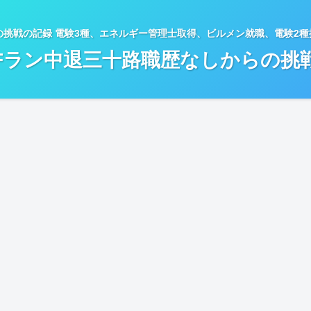
の挑戦の記録 電験3種、エネルギー管理士取得、ビルメン就職、電験2
Fラン中退三十路職歴なしからの挑