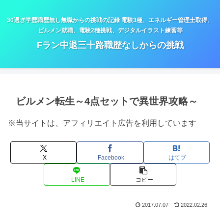
30過ぎ学歴職歴無し無職からの挑戦の記録 電験3種、エネルギー管理士取得、
ビルメン就職、電験2種挑戦、デジタルイラスト練習等
Fラン中退三十路職歴なしからの挑戦
ビルメン転生～4点セットで異世界攻略～
※当サイトは、アフィリエイト広告を利用しています
X
Facebook
はてブ
LINE
コピー
2017.07.07
2022.02.26