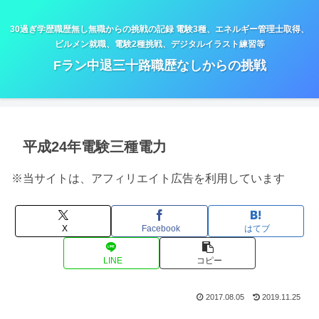
30過ぎ学歴職歴無し無職からの挑戦の記録 電験3種、エネルギー管理士取得、
ビルメン就職、電験2種挑戦、デジタルイラスト練習等
Fラン中退三十路職歴なしからの挑戦
平成24年電験三種電力
※当サイトは、アフィリエイト広告を利用しています
X
Facebook
はてブ
LINE
コピー
2017.08.05
2019.11.25