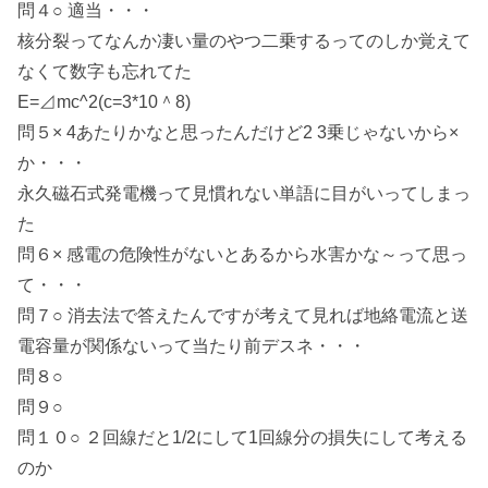
問４○ 適当・・・
核分裂ってなんか凄い量のやつ二乗するってのしか覚えて
なくて数字も忘れてた
E=⊿mc^2(c=3*10＾8)
問５× 4あたりかなと思ったんだけど2 3乗じゃないから×
か・・・
永久磁石式発電機って見慣れない単語に目がいってしまっ
た
問６× 感電の危険性がないとあるから水害かな～って思っ
て・・・
問７○ 消去法で答えたんですが考えて見れば地絡電流と送
電容量が関係ないって当たり前デスネ・・・
問８○
問９○
問１０○ ２回線だと1/2にして1回線分の損失にして考える
のか