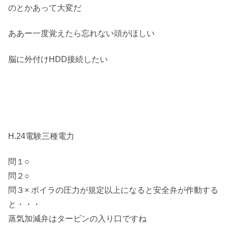
のとかあって大変だ
ああー一度覚えたら忘れない頭がほしい
脳に外付けHDD接続したい
H.24電験三種電力
問１○
問２○
問３× ボイラの圧力が規定以上になると安全弁が作動する
と・・・
蒸気加減弁はタービンの入り口ですね