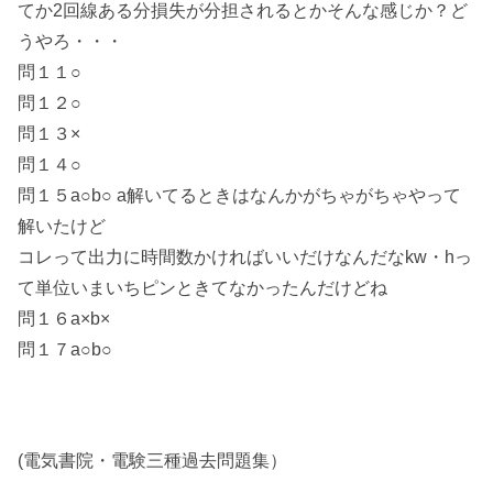
てか2回線ある分損失が分担されるとかそんな感じか？ど
うやろ・・・
問１１○
問１２○
問１３×
問１４○
問１５a○b○ a解いてるときはなんかがちゃがちゃやって
解いたけど
コレって出力に時間数かければいいだけなんだなkw・hっ
て単位いまいちピンときてなかったんだけどね
問１６a×b×
問１７a○b○
(電気書院・電験三種過去問題集）