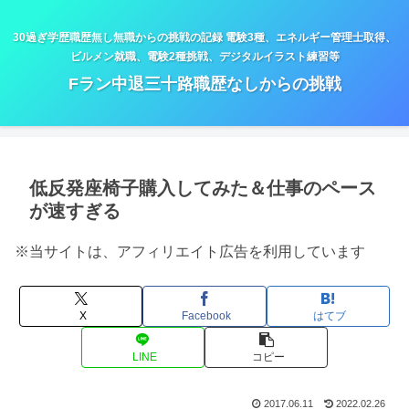
30過ぎ学歴職歴無し無職からの挑戦の記録 電験3種、エネルギー管理士取得、
ビルメン就職、電験2種挑戦、デジタルイラスト練習等
Fラン中退三十路職歴なしからの挑戦
低反発座椅子購入してみた＆仕事のペース
が速すぎる
※当サイトは、アフィリエイト広告を利用しています
X
Facebook
はてブ
LINE
コピー
2017.06.11
2022.02.26