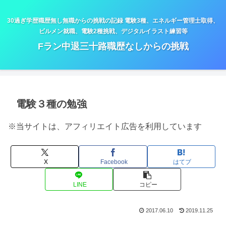
30過ぎ学歴職歴無し無職からの挑戦の記録 電験3種、エネルギー管理士取得、
ビルメン就職、電験2種挑戦、デジタルイラスト練習等
Fラン中退三十路職歴なしからの挑戦
電験３種の勉強
※当サイトは、アフィリエイト広告を利用しています
X
Facebook
はてブ
LINE
コピー
2017.06.10
2019.11.25