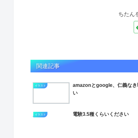
ちたん
関連記事
amazonとgoogle、仁義な
イラスト
い
電験3.5種くらいください
イラスト