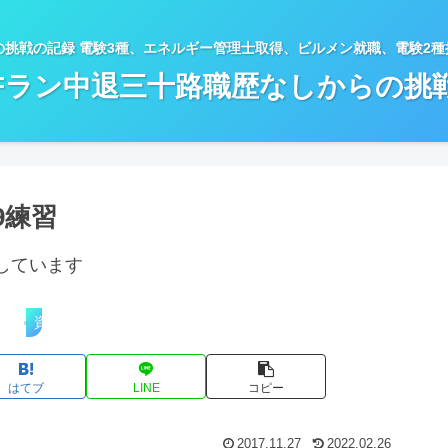
の挑戦の記録 電験3種、エネルギー管理士取得、ビルメン就職、電験2
Fラン中退三十路職歴なしからの挑
9練習
しています
資格試験勉強・進捗状況
はてブ
LINE
コピー
2017.11.27
2022.02.26