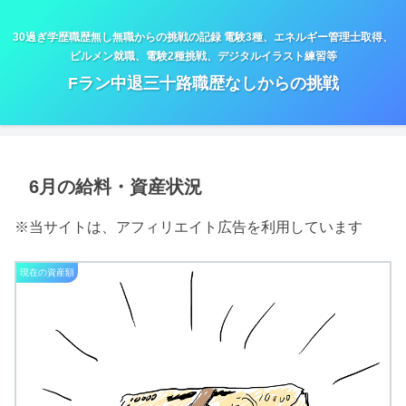
30過ぎ学歴職歴無し無職からの挑戦の記録 電験3種、エネルギー管理士取得、
ビルメン就職、電験2種挑戦、デジタルイラスト練習等
Fラン中退三十路職歴なしからの挑戦
6月の給料・資産状況
※当サイトは、アフィリエイト広告を利用しています
現在の資産額