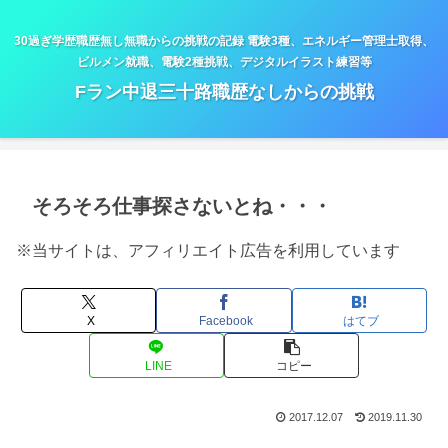
30過ぎ学歴職歴無し無職からの挑戦の記録 電験3種、エネルギー管理士取得、
ビルメン就職、電験2種挑戦、デジタルイラスト練習等
Fラン中退三十路職歴なしからの挑戦
そろそろ仕事探さないとね・・・
※当サイトは、アフィリエイト広告を利用しています
X
Facebook
はてブ
LINE
コピー
2017.12.07
2019.11.30