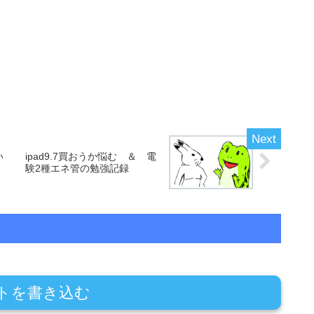
い
ipad9.7買おうか悩む ＆ 電
験2種エネ管の勉強記録
トを書き込む