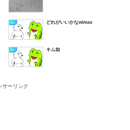
どれがいいかなwimax
雑記
キム如
雑記
ンサーリンク