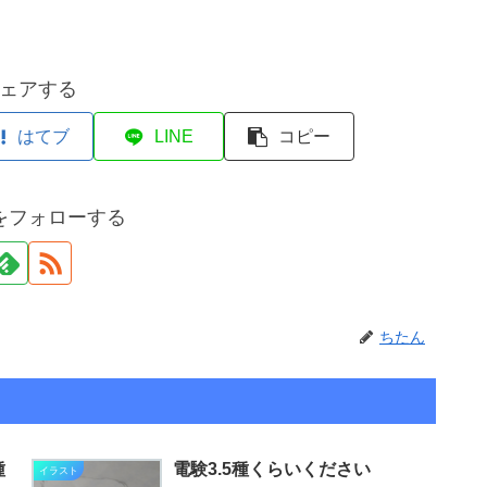
ェアする
はてブ
LINE
コピー
をフォローする
ちたん
種
電験3.5種くらいください
イラスト