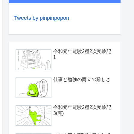
Tweets by pinpinpopon
令和元年電験2種2次受験記
1
仕事と勉強の両立の難しさ
令和元年電験2種2次受験記
3(完)