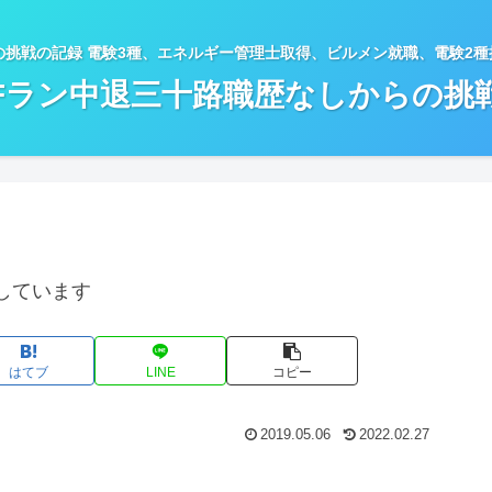
の挑戦の記録 電験3種、エネルギー管理士取得、ビルメン就職、電験2
Fラン中退三十路職歴なしからの挑
しています
はてブ
LINE
コピー
2019.05.06
2022.02.27