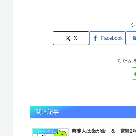
シ
X
Facebook
ちたん
関連記事
芸能人は歯が命 ＆ 電験2
エネルギー管理士