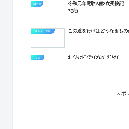
令和元年電験2種2次受験記
電験2種
3(完)
この道を行けばどうなるもの
エネルギー管理士
ｵﾆｲﾁｬﾝﾄﾞｲﾃｿｲﾂﾐﾝﾁﾆﾃﾞｷﾅｲ
イラスト
スポ