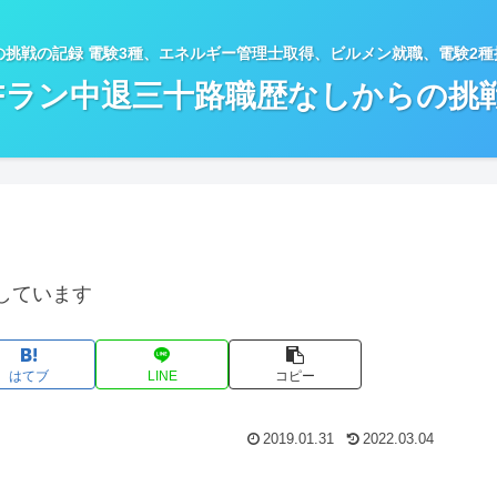
の挑戦の記録 電験3種、エネルギー管理士取得、ビルメン就職、電験2
Fラン中退三十路職歴なしからの挑
しています
はてブ
LINE
コピー
2019.01.31
2022.03.04