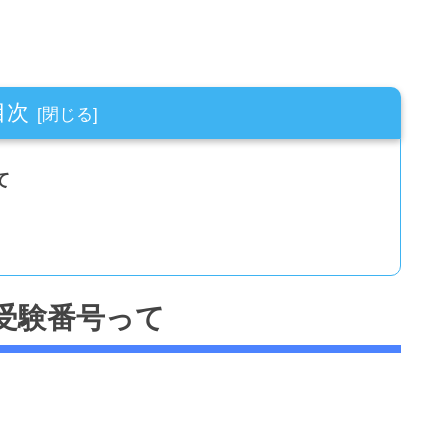
目次
て
受験番号って