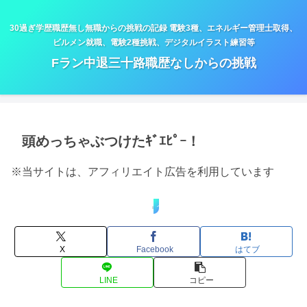
30過ぎ学歴職歴無し無職からの挑戦の記録 電験3種、エネルギー管理士取得、
ビルメン就職、電験2種挑戦、デジタルイラスト練習等
Fラン中退三十路職歴なしからの挑戦
頭めっちゃぶつけたｷﾞｴﾋﾟｰ！
※当サイトは、アフィリエイト広告を利用しています
イラスト
X
Facebook
はてブ
LINE
コピー