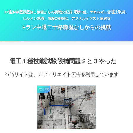
30過ぎ学歴職歴無し無職からの挑戦の記録 電験3種、エネルギー管理士取得、
ビルメン就職、電験2種挑戦、デジタルイラスト練習等
Fラン中退三十路職歴なしからの挑戦
電工１種技能試験候補問題２と３やった
※当サイトは、アフィリエイト広告を利用しています
電工1種